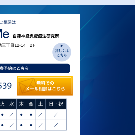
ご相談は
池三丁目12-14 2Ｆ
火
水
木
金
土
日・祝
●
／
●
●
／
／
●
／
●
●
／
／