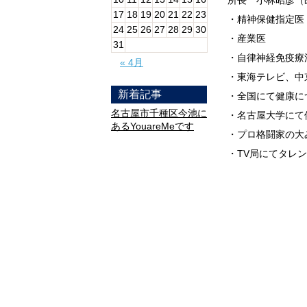
所長 小林昭彦（
17
18
19
20
21
22
23
・精神保健指定医
24
25
26
27
28
29
30
・産業医
31
・自律神経免疫療
« 4月
・東海テレビ、中
新着記事
・全国にて健康に
名古屋市千種区今池に
・名古屋大学にて
あるYouareMeです
・プロ格闘家の大
・TV局にてタレ