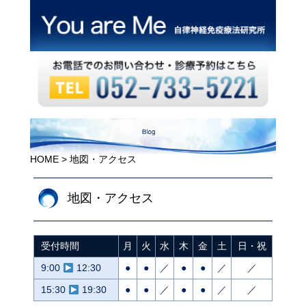
HOME
> 地図・アクセス
地図・アクセス
受付時間
月
火
水
木
金
土
日・祝
9:00
12:30
●
●
／
●
●
／
／
15:30
19:30
●
●
／
●
●
／
／