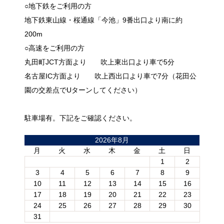
○地下鉄をご利用の方
地下鉄東山線・桜通線「今池」9番出口より南に約
200m
○高速をご利用の方
丸田町JCT方面より 吹上東出口より車で5分
名古屋IC方面より 吹上西出口より車で7分（花田公
園の交差点でUターンしてください）
駐車場有。下記をご確認ください。
2026年8月
月
火
水
木
金
土
日
1
2
3
4
5
6
7
8
9
10
11
12
13
14
15
16
17
18
19
20
21
22
23
24
25
26
27
28
29
30
31