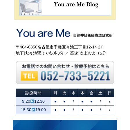
〒464-0850名古屋市千種区今池三丁目12-14 2Ｆ
地下鉄:今池駅より徒歩3分 ／ 高速:吹上ICより5分
診療時間
月
火
水
木
金
土
日
9:20
12:30
●
●
/
●
●
/
/
15:30
19:00
●
●
/
●
●
/
/