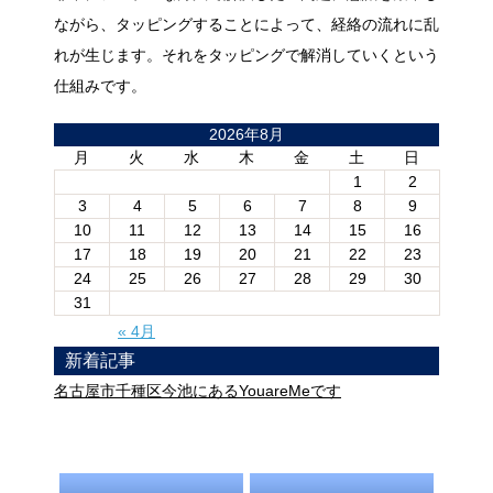
ながら、タッピングすることによって、経絡の流れに乱
れが生じます。それをタッピングで解消していくという
仕組みです。
2026年8月
月
火
水
木
金
土
日
1
2
3
4
5
6
7
8
9
10
11
12
13
14
15
16
17
18
19
20
21
22
23
24
25
26
27
28
29
30
31
« 4月
新着記事
名古屋市千種区今池にあるYouareMeです