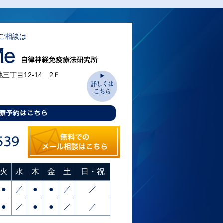
ご相談は
池三丁目12-14 2Ｆ
火
水
木
金
土
日・祝
●
／
●
●
／
／
●
／
●
●
／
／