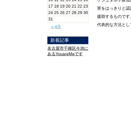
ゲシュタルト療法
17
18
19
20
21
22
23
実をはっきりと認
24
25
26
27
28
29
30
援助するものです
31
代表的な方法とし
« 4月
新着記事
名古屋市千種区今池に
あるYouareMeです