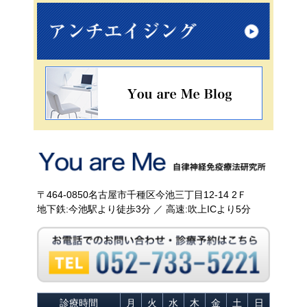
〒464-0850名古屋市千種区今池三丁目12-14 2Ｆ
地下鉄:今池駅より徒歩3分 ／ 高速:吹上ICより5分
診療時間
月
火
水
木
金
土
日