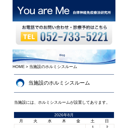
HOME
> 当施設のホルミシスルーム
当施設のホルミシスルーム
当施設には、ホルミシスルームが設置してあります。
2026年8月
月
火
水
木
金
土
日
1
2